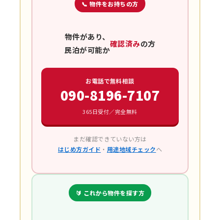
📞 物件をお持ちの方
物件があり、
確認済み
の方
民泊が可能か
お電話で無料相談
090-8196-7107
365日受付／完全無料
まだ確認できていない方は
はじめ方ガイド
・
用途地域チェック
へ
🔰 これから物件を探す方