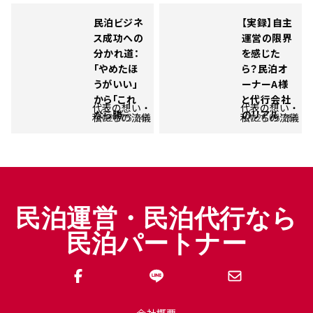
民泊ビジネ
【実録】自主
ス成功への
運営の限界
分かれ道：
を感じた
「やめたほ
ら？民泊オ
うがいい」
ーナーA様
から「これ
と代行会社
代表の想い・
代表の想い・
なら勝…
のリアル…
私たちの流儀
2026.05.24
私たちの流儀
2026.05.26
民泊運営・民泊代行なら
民泊パートナー
会社概要