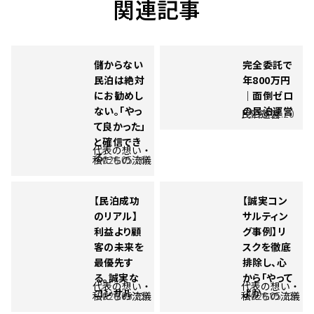
関連記事
儲からない
完全委託で
民泊は絶対
年800万円
にお勧めし
｜面倒ゼロ
ない。「やっ
の民泊運営
民泊運営
2025.12.20
て良かった」
と確信でき
代表の想い・
る…
私たちの流儀
2026.05.20
【民泊成功
【誠実コン
のリアル】
サルティン
利益より顧
グ事例】リ
客の未来を
スクを徹底
最優先す
排除し、心
る。誠実な
から「やって
代表の想い・
代表の想い・
コンサル…
よか…
私たちの流儀
2026.05.22
私たちの流儀
2026.05.22